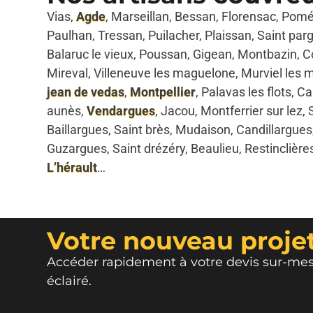
Vias,
Agde
, Marseillan, Bessan, Florensac, Pom
Paulhan, Tressan, Puilacher, Plaissan, Saint par
Balaruc le vieux, Poussan, Gigean, Montbazin, C
Mireval, Villeneuve les maguelone, Murviel les m
jean de vedas
,
Montpellier
, Palavas les flots, C
aunès,
Vendargues
, Jacou, Montferrier sur lez,
Baillargues, Saint brès, Mudaison, Candillargues
Guzargues, Saint drézéry, Beaulieu, Restinclière
L’hérault
…
Votre nouveau projet
Accéder rapidement à votre devis sur-mesu
éclairé.