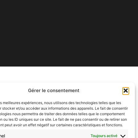
Gérer le consentement
Nos réalisations
les meilleures expériences, nous utilisons des technologies telles que les
 stocker et/ou accéder aux informations des appareils. Le fait de consentir
Contact
ologies nous permettra de traiter des données telles que le comportement
n ou les ID uniques sur ce site. Le fait de ne pas consentir ou de retirer son
Mentions légales
 peut avoir un effet négatif sur certaines caractéristiques et fonctions.
Plan du site
nel
Toujours activé