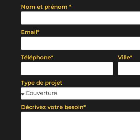
Nom et prénom *
Email*
Téléphone*
Ville*
Type de projet
Décrivez votre besoin*