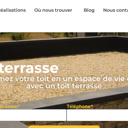
éalisations
Où nous trouver
Blog
Nous cont
 terrasse
mez votre toit en un espace de vie 
avec un toit terrasse
 prénom*
Téléphone*