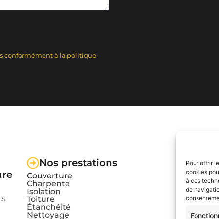
es conformément à la politique
Nos prestations
Pour offrir 
cookies pour
ure
Couverture
à ces techn
Charpente
de navigatio
Isolation
rs
Toiture
consentement
Étanchéité
Nettoyage
Fonction