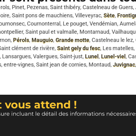
érols, Pinet, Pezenas, Saint thibéry, Castelneau de Gue
goire, Saint pons de mauchiens, Villeveyrac,
Sète
,
Frontig
ournonsec, Cournonterral, Le pouget, Vendémian, Aumelas
ontpellier, Saint paul et valmalle, Montarnaud, Vailhauq
arnon,
Pérols
,
Mauguio
,
Grande motte
, Castelneau le lez,
 Saint clément de rivière,
Saint gely du fesc
, Les matelles,
, Lansargues, Valergues, Saint-just,
Lunel
,
Lunel-viel
, Ca
s, entre-vignes, Saint jean de cornies, Montaud,
Juvignac
 vous attend !
re incluant le détail des informations nécessaire