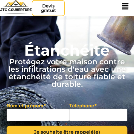
Devis
gratuit
Étanchéité
Protégez votre maison contre
les infiltrations d'eau avec une
étanchéité de toiture fiable et
durable.
Nom et prénom*
Téléphone*