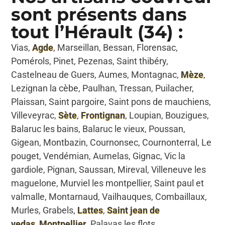
sont présents dans
tout l’Hérault (34) :
Vias,
Agde
, Marseillan, Bessan, Florensac,
Pomérols, Pinet, Pezenas, Saint thibéry,
Castelneau de Guers, Aumes, Montagnac,
Mèze
,
Lezignan la cèbe, Paulhan, Tressan, Puilacher,
Plaissan, Saint pargoire, Saint pons de mauchiens,
Villeveyrac,
Sète
,
Frontignan
, Loupian, Bouzigues,
Balaruc les bains, Balaruc le vieux, Poussan,
Gigean, Montbazin, Cournonsec, Cournonterral, Le
pouget, Vendémian, Aumelas, Gignac, Vic la
gardiole, Pignan, Saussan, Mireval, Villeneuve les
maguelone, Murviel les montpellier, Saint paul et
valmalle, Montarnaud, Vailhauques, Combaillaux,
Murles, Grabels,
Lattes
,
Saint jean de
vedas
,
Montpellier
, Palavas les flots,