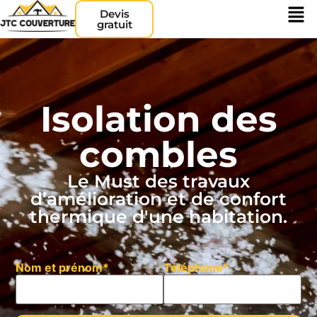
Devis
gratuit
Isolation des
combles
Le Must des travaux
d’amélioration et de confort
thermique d'une habitation.
Nom et prénom*
Téléphone*