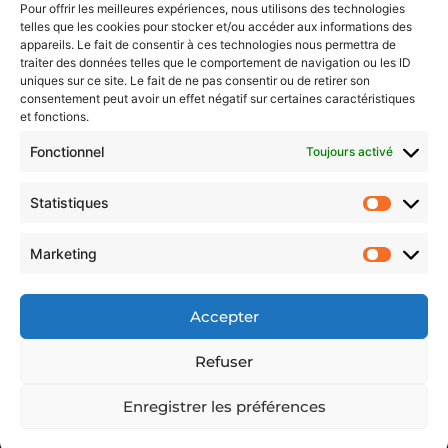
Pour offrir les meilleures expériences, nous utilisons des technologies
Nos prestations
telles que les cookies pour stocker et/ou accéder aux informations des
Couverture
appareils. Le fait de consentir à ces technologies nous permettra de
Charpente
traiter des données telles que le comportement de navigation ou les ID
Isolation
uniques sur ce site. Le fait de ne pas consentir ou de retirer son
Toiture
consentement peut avoir un effet négatif sur certaines caractéristiques
Étanchéité
et fonctions.
Nettoyage
Fonctionnel
Toujours activé
Nos réalisations
Contact
Statistiques
Mentions légales
Marketing
Plan du site
Accepter
© JTC Couverture
– 2025 – tous droits réservés.
Refuser
Enregistrer les préférences