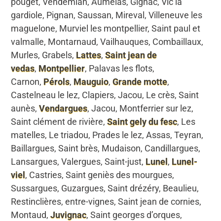
pouget, Vendémian, Aumelas, Gignac, Vic la
gardiole, Pignan, Saussan, Mireval, Villeneuve les
maguelone, Murviel les montpellier, Saint paul et
valmalle, Montarnaud, Vailhauques, Combaillaux,
Murles, Grabels,
Lattes
,
Saint jean de
vedas
,
Montpellier
, Palavas les flots,
Carnon,
Pérols
,
Mauguio
,
Grande motte
,
Castelneau le lez, Clapiers, Jacou, Le crès, Saint
aunès,
Vendargues
, Jacou, Montferrier sur lez,
Saint clément de rivière,
Saint gely du fesc
, Les
matelles, Le triadou, Prades le lez, Assas, Teyran,
Baillargues, Saint brès, Mudaison, Candillargues,
Lansargues, Valergues, Saint-just,
Lunel
,
Lunel-
viel
, Castries, Saint geniès des mourgues,
Sussargues, Guzargues, Saint drézéry, Beaulieu,
Restinclières, entre-vignes, Saint jean de cornies,
Montaud,
Juvignac
, Saint georges d’orques,