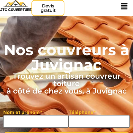
Devis
gratuit
Nos couvreurs à
Juvignac
Trouvez un artisan couvreur
toiture
à côté de chez vous, à Juvignac
Nom et prénom*
Téléphone*