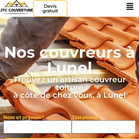
Devis
gratuit
Nos couvreurs à
Lunel
Trouvez un artisan couvreur
toiture
à côté de chez vous, à Lunel
Nom et prénom*
Téléphone*