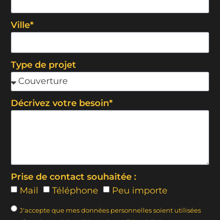
Ville*
Type de projet
Décrivez votre besoin*
Prise de contact souhaitée :
Mail
Téléphone
Peu importe
J'accepte que mes données personnelles soient utilisées