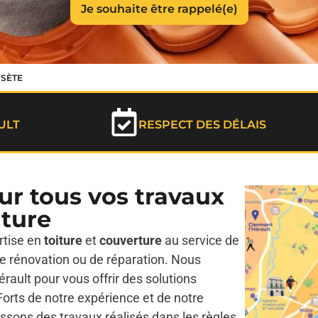
 SÈTE
ULT
RESPECT DES DÉLAIS
our tous vos travaux
iture
rtise en
toiture
et
couverture
au service de
 de rénovation ou de réparation. Nous
érault pour vous offrir des solutions
Forts de notre expérience et de notre
issons des travaux réalisés dans les règles