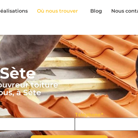
éalisations
Où nous trouver
Blog
Nous cont
 Sète
ouvreur toiture
ous, à Sète
Téléphone*