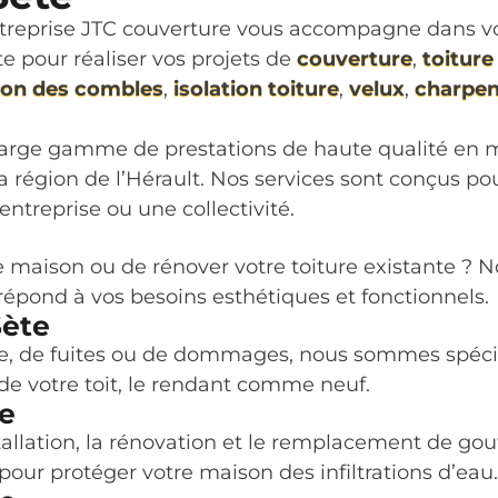
entreprise JTC couverture vous accompagne dans vo
e pour réaliser vos projets de
couverture
,
toiture 
tion des combles
,
isolation toiture
,
velux
,
charpen
large gamme de prestations de haute qualité en ma
la région de l’Hérault. Nos services sont conçus p
entreprise ou une collectivité.
maison ou de rénover votre toiture existante ? No
i répond à vos besoins esthétiques et fonctionnels.
Sète
ure, de fuites ou de dommages, nous sommes spécial
 de votre toit, le rendant comme neuf.
te
tallation, la rénovation et le remplacement de go
 pour protéger votre maison des infiltrations d’eau