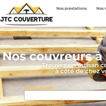
Nos prestations
Nos r
Nos couvreurs à
Trouvez un artisan c
à côté de chez v
Nom et prénom*