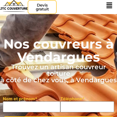
Devis
gratuit
Nos couvreurs à
Vendargues
Trouvez un artisan couvreur
toiture
à côté de chez vous, à Vendargues
Nom et prénom*
Téléphone*